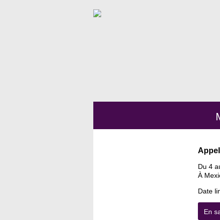
Appel
Du 4 a
À Mexi
Date li
En sa