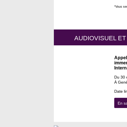
*Vous ser
AUDIOVISUEL ET
Appel
immer
Intern
Du 30 
À Genè
Date li
En sa