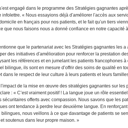
s'est engagé dans le programme des Stratégies gagnantes aprè
 infolettre. « Nous essayions déjà d'améliorer l'accès aux servi
domicile en français pour nos patients, et le fait qu'un tiers vien
 ce que nous faisons nous a donné confiance en notre capacité à 
ntionne que le partenariat avec les Stratégies gagnantes les a 
er des initiatives d'amélioration pour renforcer la prestation de
sant les références et en jumelant les patients francophones à
l bilingue, ils sont en mesure d’offrir des soins de qualité en to
et dans le respect de leur culture à leurs patients et leurs famille
l'impact de la mise en œuvre des stratégies gagnantes sur les p
clare : « C’est vraiment positif ! La langue joue un rôle essentie
s sécuritaires offerts avec compassion. Nous savons que les pat
ques ont tendance à perdre leur deuxième langue. En renforçant
 bilingues, nous veillons à ce que davantage de patients se sen
 et soutenus dans leur propre maison. »