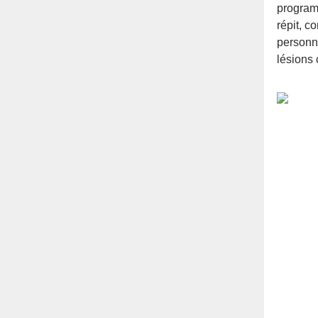
programm
répit, c
personn
lésions