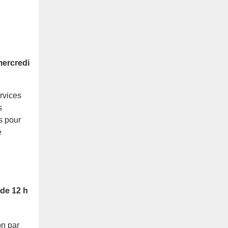
mercredi
ervices
s
s pour
e
de 12 h
on par