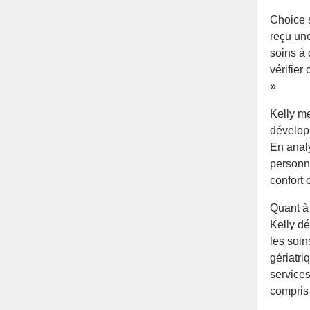
Choice 
reçu une
soins à 
vérifier
»
Kelly me
développ
En analy
personne
confort 
Quant à 
Kelly dé
les soin
gériatri
services
compris