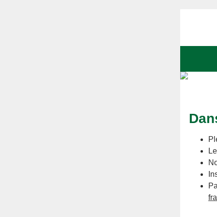
Dans
Pl
Le
No
In
Pa
fr