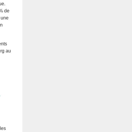
ue.
 % de
t une
en
ents
urg au
s
les