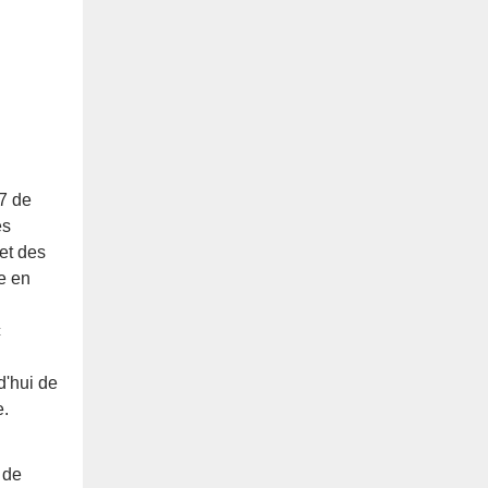
/7 de
es
et des
e en
c
d'hui de
e.
 de