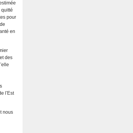
 estimée
 quitté
tes pour
 de
santé en
mier
jet des
'elle
s
e l'Est
t nous