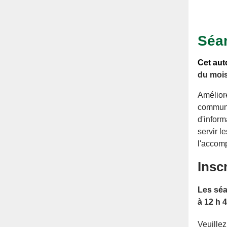
Séan
Cet aut
du mois
Améliore
communa
d'infor
servir 
l'accom
Insc
Les séa
à 12 h 
Veuillez