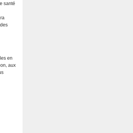
de santé
dra
 des
ales en
ion, aux
us