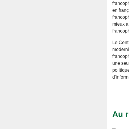
francop
en fran
francoph
mieux a
francop
Le Cent
modernis
francoph
une seul
politiq
d'inform
Au r