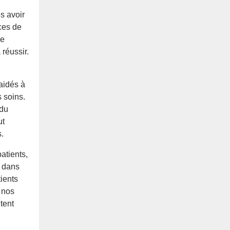
s avoir
ces de
ne
réussir.
aidés à
s soins.
 du
ut
s.
atients,
l dans
ients
 nos
tent