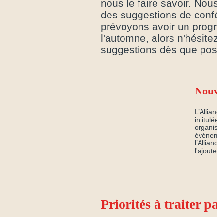
nous le faire savoir. No
des suggestions de confé
prévoyons avoir un progr
l'automne, alors n'hésit
suggestions dès que pos
Nouv
L’Allia
intitul
organi
événem
l’Allia
l'ajout
Priorités à traiter p