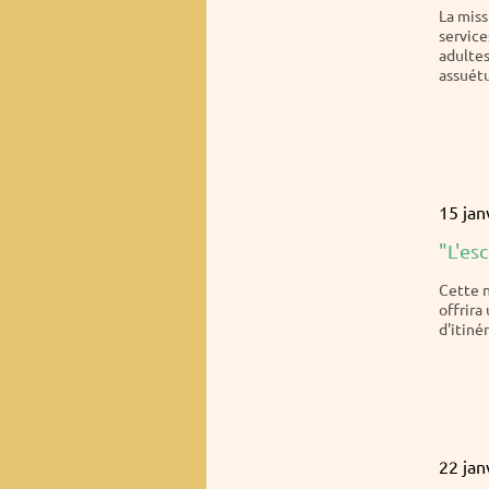
La miss
servic
adultes
assuétu
15 jan
"L'es
Cette n
offrira
d'itinér
22 jan