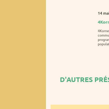
14 ma
4Kor
4Korne
communa
program
populat
D'AUTRES PRÉ