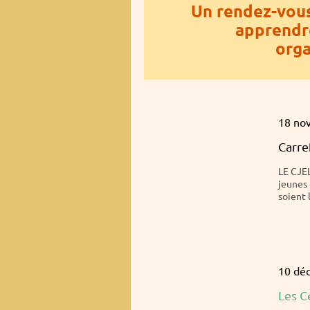
Un rendez-vous
apprendre
orga
18 no
Carre
LE CJE
jeunes 
soient 
10 dé
Les C