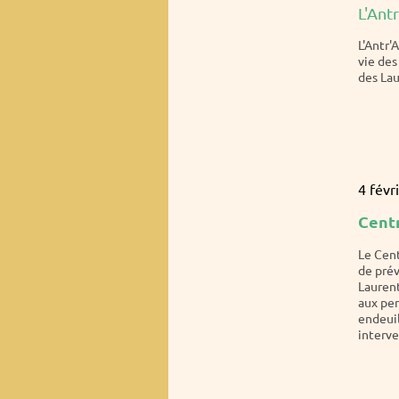
L'Ant
L'Antr'
vie des
des Lau
4 févr
Centr
Le Cent
de prév
Laurent
aux per
endeuil
interve