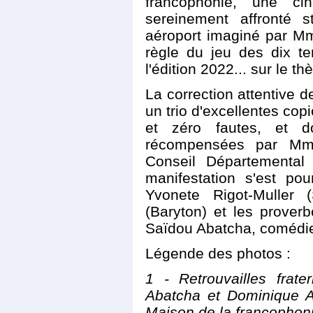
francophonie, une cin
sereinement affronté s
aéroport imaginé par Mm
règle du jeu des dix t
l'édition 2022... sur le 
La correction attentive 
un trio d'excellentes co
et zéro fautes, et d
récompensées par Mm
Conseil Départementa
manifestation s'est po
Yvonete Rigot-Muller
(Baryton) et les prover
Saïdou Abatcha, comédien
Légende des photos :
1 - Retrouvailles frat
Abatcha et Dominique A
Maison de la francophoni