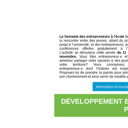
La Semaine des entrepreneurs à l'école
f
la rencontre entre des jeunes, allant du pr
jusqu’à l’université, et des entrepreneurs, 
conférences offertes gratuitement à l’
L’activité se déroulera cette année
du 11
novembre.
Vous êtes entrepreneur·e e
aimeriez partager votre passion à des jeu
votre territoire? Vous connaissez
entrepreneur·e dont l’histoire est inspi
Proposez-lui de prendre la parole pour pré
son cheminement et ainsi servir de modèle po
Information et inscri
DÉVELOPPEMENT BI