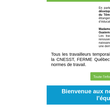
En part
dévelop
du Tém
étranger
d’éducat
Madame
Guatem
Les tra
r
enouvel
naissanc
une dema
Tous les travailleurs tempora
la CNESST, FERME Québec e
normes de travail.
Toute l'in
Bienvenue aux n
l'éq