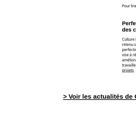
Pour lir
Perfe
des c
Culture 
retenu 
perfect
vise à 
améliora
travaill
projets
> Voir les actualités de