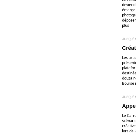
deviendr
émergent
photogra
déposer
plus
JUSQU'
Créat
Les arti
présente
platefor
destiné
douzaine
Bourse 
JUSQU'
Appel
Le Carro
scénario
créative
lors de 