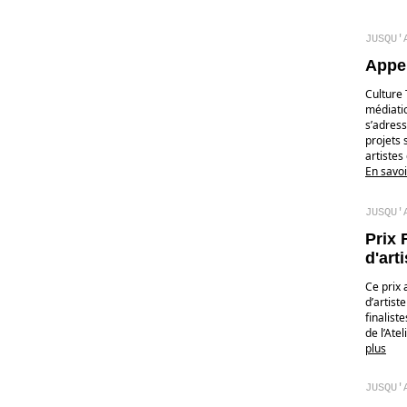
JUSQU'
Appel
Culture 
médiatio
s’adress
projets 
artistes 
En savoi
JUSQU'
Prix 
d'arti
Ce prix 
d’artist
finalist
de l’Ate
plus
JUSQU'