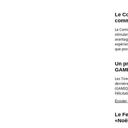
Le Co
commi
Le Comit
stimulan
avantage
expérien
que pos
Un pr
GAM
Les Tire
dernière
(
GAMIQ
Félicitat
Écouter 
Le Fe
«Noël