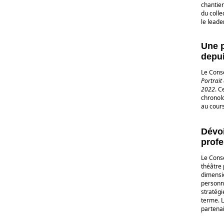
chantie
du colle
le leade
Une p
depu
Le Conse
Portrait
2022
. C
chronolo
au cours
Dévoi
profe
Le Conse
théâtre
dimensio
personn
stratégi
terme. L
partenai