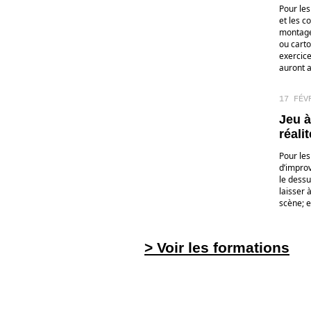
Pour les
et les c
montage
ou carto
exercice
auront 
17 FÉV
Jeu à
réali
Pour les
d’improv
le dessu
laisser 
scène; e
> Voir les formations