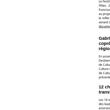
Le Festi
Fêtes. 2
francisa
au proje
le refle
venant d
documen
Gabri
copr
régio
En asse
Desbiens
de Cult
Culture 
de Cultu
présent
12 ch
trans
Les 18 o
des lea
environ