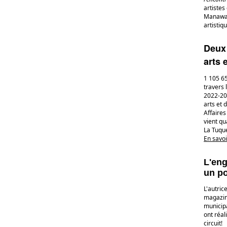
artiste
Manaw
artistiq
Deux 
arts 
1 105 65
travers 
2022-202
arts et 
Affaires
vient qu
La Tuqu
En savoi
L'eng
un po
L'autric
magazine
municipa
ont réal
circuit!