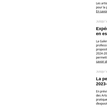
Les arti
pour la
En savoi
JUSQU'
Expér
en es
La Galer
professi
proposi
2024-20
permettr
savoir p
JUSQU'
La pe
2023
En prév
des Arts
pratique
d’exposi