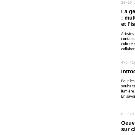
19-20 
La ge
: mul
et l’
Artistes
contact
culture 
collabor
4-5 FÉ
Intro
Pour les
souhaite
lumière 
En savoi
8 FÉVR
Oeuvr
sur c