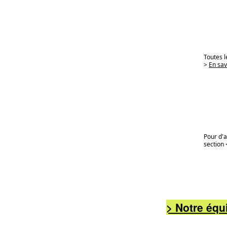
Toutes l
>
En sav
Pour d'a
section 
> Notre équ