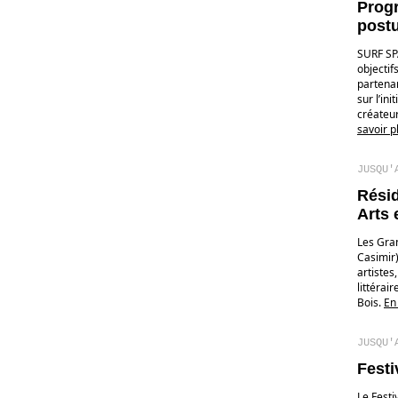
Progr
postu
SURF SPA
objectif
partena
sur l’in
créateur
savoir p
JUSQU'
Résid
Arts 
Les Gran
Casimir
artistes
littérai
Bois.
En
JUSQU'
Festi
Le Festi