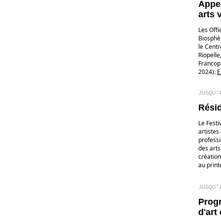
Appel
arts 
Les Offi
Biosphèr
le Centr
Riopelle
Francoph
2024).
E
JUSQU'
Rési
Le Festi
artistes
professi
des arts
création
au prin
JUSQU'
Progr
d'art