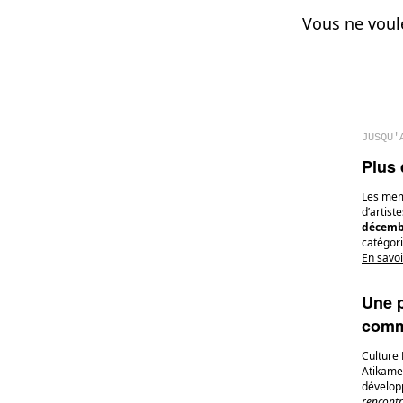
Vous ne voul
JUSQU'
Plus 
Les memb
d’artist
décemb
catégor
En savoi
Une p
comm
Culture 
Atikamek
dévelop
rencont