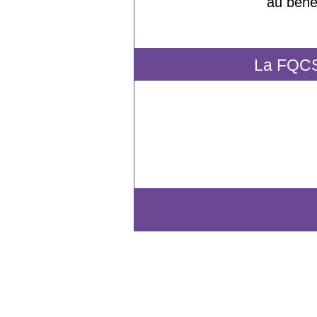
au béné
La FQCS 