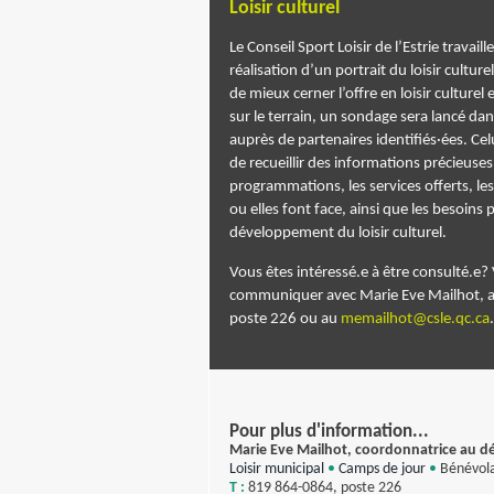
Loisir culturel
Le Conseil Sport Loisir de l’Estrie travail
réalisation d’un portrait du loisir culture
de mieux cerner l’offre en loisir culturel 
sur le terrain, un sondage sera lancé dan
auprès de partenaires identifiés·ées. Ce
de recueillir des informations précieuse
programmations, les services offerts, les
ou elles font face, ainsi que les besoins
développement du loisir culturel.
Vous êtes intéressé.e à être consulté.e? 
communiquer avec Marie Eve Mailhot, 
poste 226 ou au
me
mailhot@csle.qc.ca
.
Pour plus d'information...
Marie Eve Mailhot, coordonnatrice au d
Loisir municipal
•
Camps de jour
•
Bénévol
T :
819 864-0864, poste 226