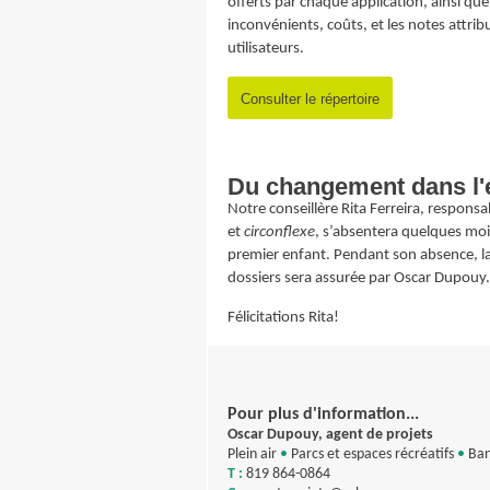
offerts par chaque application, ainsi que
inconvénients, coûts, et les notes attrib
utilisateurs.
Consulter le répertoire
Du changement dans l'
Notre conseillère Rita Ferreira, respons
et
circonflexe
, s’absentera quelques mois
premier enfant. Pendant son absence, la
dossiers sera assurée par Oscar Dupouy.
Félicitations Rita!
Pour plus d'information...
Oscar Dupouy, agent de projets
Plein air
•
Parcs et espaces récréatifs
•
Ban
T :
819 864-0864