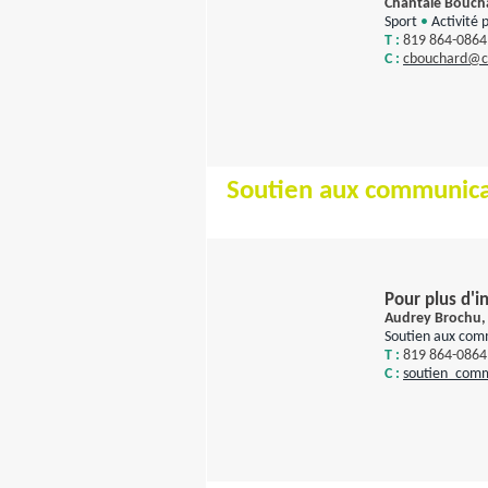
Chantale Bouch
Sport
•
Activité 
T :
819 864-0864
C :
c
bouchard@cs
Soutien aux communica
Pour plus d'i
Audrey Brochu, 
Soutien aux com
T :
819 864-0864
C :
soutien_comm