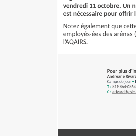
vendredi 11 octobre. Un 
est nécessaire pour offrir 
Notez également que cett
employés·ées des arénas (gl
l’AQAIRS.
Pour plus d'i
Andréane Rivard
Camps de jour
•
T :
819 864-0864
C :
a
rivard
@csle.