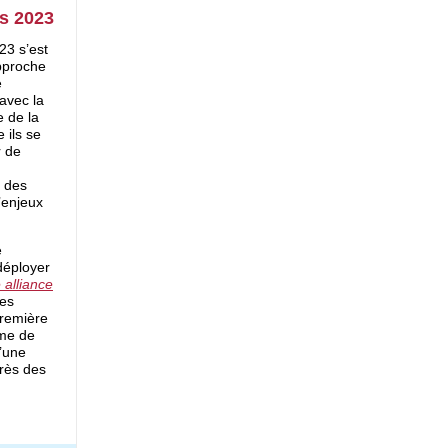
rs 2023
23 s’est
approche
é
 avec la
 de la
 ils se
r de
s des
’enjeux
e
 déployer
 alliance
les
première
ime de
u’une
rès des