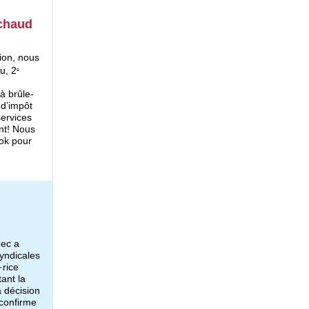
 chaud
,
ion, nous
u, 2
e
à brûle-
 d’impôt
services
nt! Nous
ok pour
bec a
yndicales
·rice
ant la
a décision
 confirme