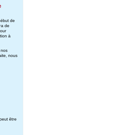
e
début de
ra de
pour
tion à
 nos
aite, nous
peut être