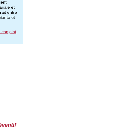
ient
riale et
rait entre
 Santé et
conjoint
.
éventif