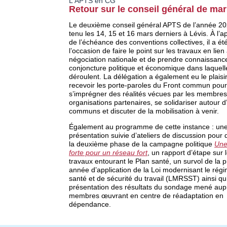
L'APTS en CG
Retour sur le conseil général de ma
Le deuxième conseil général APTS de l’année 20
tenu les 14, 15 et 16 mars derniers à Lévis. À l’
de l’échéance des conventions collectives, il a ét
l’occasion de faire le point sur les travaux en lien
négociation nationale et de prendre connaissance
conjoncture politique et économique dans laquelle
déroulent. La délégation a également eu le plaisi
recevoir les porte-paroles du Front commun pour
s’imprégner des réalités vécues par les membre
organisations partenaires, se solidariser autour d
communs et discuter de la mobilisation à venir.
Également au programme de cette instance : un
présentation suivie d’ateliers de discussion pour
la deuxième phase de la campagne politique
Une
forte pour un réseau fort
, un rapport d’étape sur 
travaux entourant le Plan santé, un survol de la 
année d’application de la Loi modernisant le rég
santé et de sécurité du travail (LMRSST) ainsi q
présentation des résultats du sondage mené aup
membres œuvrant en centre de réadaptation en
dépendance.