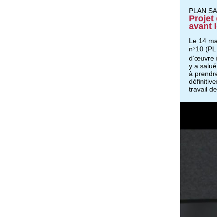
PLAN S
Projet
avant 
Le 14 mar
n
10 (PL
o
d’œuvre 
y a salué
à prendr
définiti
travail d