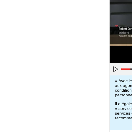
« Avec le
aux agenc
condition
personne
Il a égal
« service
services 
recomman