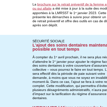
La
brochure sur le retrait préventif de la femme 
ou qui allaite
a été mise à jour à la suite des modi
apportées à la LMRSST le 1
janvier 2023. Cette
er
présente les démarches à suivre pour obtenir un c
de retrait préventif et offre des outils en cas de dif
après son dépôt.
SÉCURITÉ SOCIALE
L'ajout des soins dentaires mainten
possible en tout temps
À compter du 1
avril prochain, il ne sera plus né
er
d’attendre le 1
janvier pour ajouter le régime facu
er
des soins dentaires à votre couverture d’assuran
collective – vous pourrez le faire en tout temps. L
sera effectif dès la période de paie suivant votre
demande, à moins que vous ne soyez en invalidit
moment-là. Dans ce cas, l’ajout se fera à votre r
complet. Cette modification, qui permettra d’évite
plusieurs désagréments administratifs, n’aura pa
d’impact sur la tarification du régime d’assurance
dentaires.