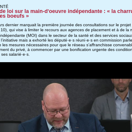
ANTÉ
 de loi sur la main-d'oeuvre indépendante : « la charr
les boeufs »
s dernier marquait la première journée des consultations sur le projet 
 10), qui vise à limiter le recours aux agences de placement et à de la 
indépendante (MOI) dans le secteur de la santé et des services sociau
 l’initiative mais a exhorté les député·e·s réuni·e·s en commission par
e les mesures nécessaires pour que le réseau s’affranchisse convenab
vement du privé, à commencer par une bonification urgente des conditio
e ses salarié·e·s.