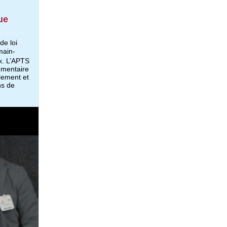
ue
de loi
main-
x. L’APTS
lementaire
lement et
ns de