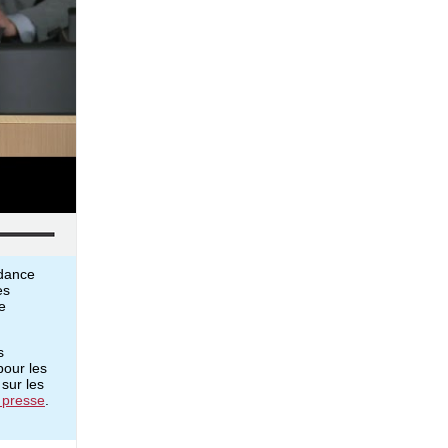
ndance
es
ie
s
pour les
 sur les
 presse
.