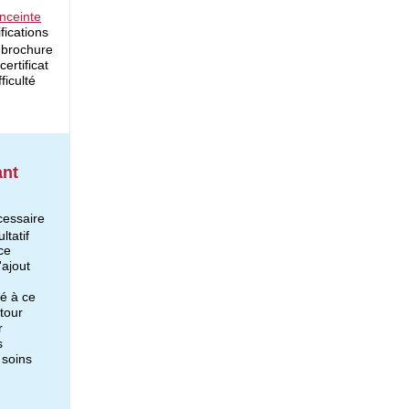
enceinte
fications
 brochure
ertificat
ficulté
ant
cessaire
ltatif
ce
'ajout
é à ce
etour
r
s
 soins