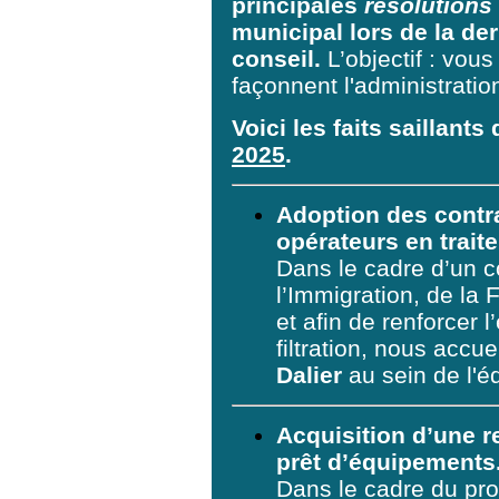
principales
résolutions
municipal lors de la de
conseil.
L’objectif : vou
façonnent l'administration
Voici les faits saillants
2025
.
Adoption des contra
opérateurs en trait
Dans le cadre d’un c
l’Immigration, de la F
et afin de renforcer 
filtration, nous accu
Dalier
au sein de l'é
Acquisition d’une 
prêt d’équipements
Dans le cadre du proje