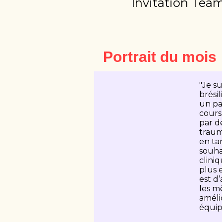
Invitation Team
Portrait du mois
"Je s
brési
un pa
cours
par de
traum
en ta
souha
clini
plus 
est d
les m
améli
équip