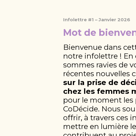
Infolettre #1 – Janvier 2026
Mot de bienve
Bienvenue dans cett
notre infolettre ! E
sommes ravies de vo
récentes nouvelles
sur la prise de dé
chez les femmes m
pour le moment les
CoDécide. Nous sou
offrir, à travers ces 
mettre en lumière l
contribuent au proje