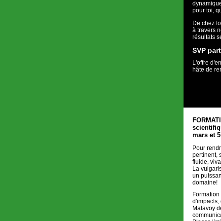
dynamique 
pour toi, 
De chez to
à travers 
résultats s
SVP par
L'offre d'
hâte de re
FORMATIO
scientifi
mars et 5
Pour rend
pertinent, s
fluide, viv
La vulgaris
un puissan
domaine!
Formation 
d'impacts
Malavoy
de
communicat