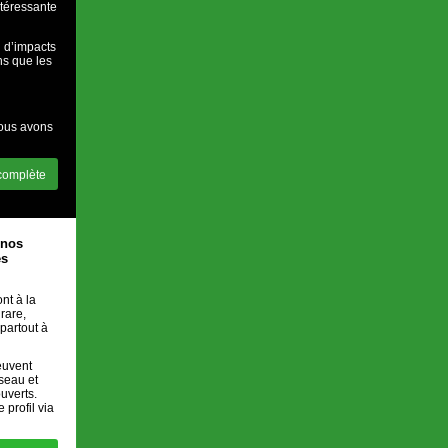
ntéressante
n d’impacts
ns que les
Nous avons
 complète
 nos
es
nt à la
rare,
 partout à
euvent
éseau et
ouverts.
 profil via