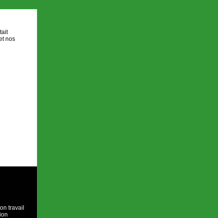
ait
et nos
on travail
ion