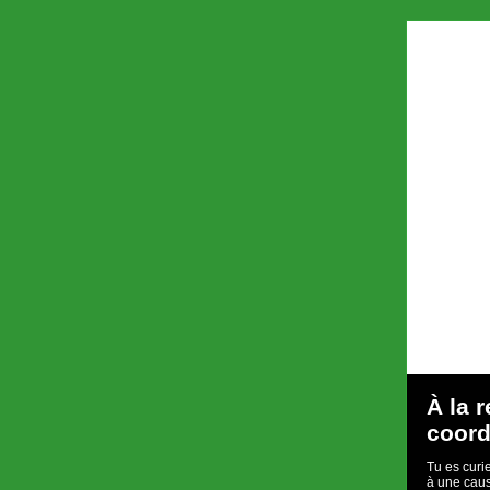
À la 
coord
Tu es curi
à une caus