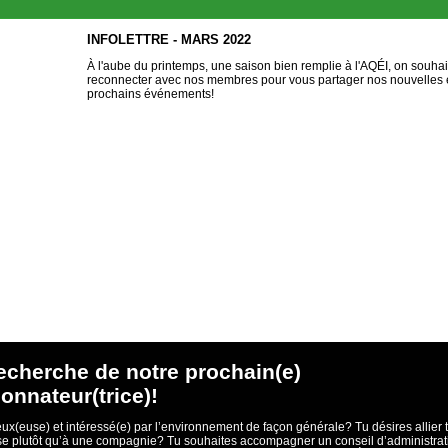
INFOLETTRE - MARS 2022
À l'aube du printemps, une saison bien remplie à l'AQÉI, on souhait
reconnecter avec nos membres pour vous partager nos nouvelles 
prochains événements!
recherche de notre prochain(e)
onnateur(trice)!
eux(euse) et intéressé(e) par l’environnement de façon générale? Tu désires allier t
e plutôt qu’à une compagnie? Tu souhaites accompagner un conseil d’administrat