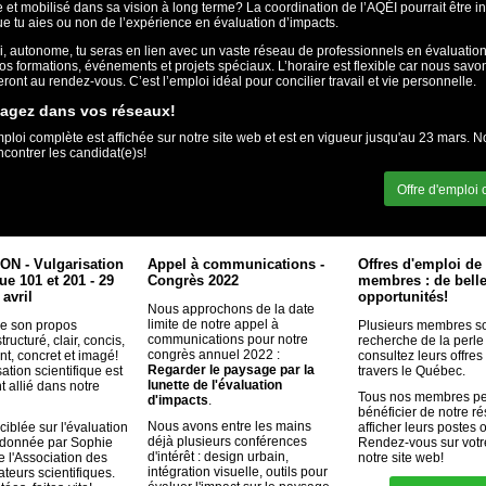
et mobilisé dans sa vision à long terme? La coordination de l’AQÉI pourrait être i
que tu aies ou non de l’expérience en évaluation d’impacts.
i, autonome, tu seras en lien avec un vaste réseau de professionnels en évaluatio
nos formations, événements et projets spéciaux. L’horaire est flexible car nous savo
eront au rendez-vous. C’est l’emploi idéal pour concilier travail et vie personnelle.
tagez dans vos réseaux!
emploi complète est affichée sur notre site web et est en vigueur jusqu'au 23 mars. 
ncontrer les candidat(e)s!
Offre d'emploi
N - Vulgarisation
Appel à communications -
Offres d'emploi de
que 101 et 201 - 29
Congrès 2022
membres : de bell
 avril
opportunités!
Nous approchons de la date
limite de notre appel à
re son propos
Plusieurs membres so
communications pour notre
tructuré, clair, concis,
recherche de la perle 
congrès annuel 2022 :
ant, concret et imagé!
consultez leurs offres
Regarder le paysage par la
ation scientifique est
travers le Québec.
lunette de l'évaluation
t allié dans notre
Tous nos membres p
d'impacts
.
bénéficier de notre r
Nous avons entre les mains
ciblée sur l'évaluation
afficher leurs postes 
déjà plusieurs conférences
, donnée par
Sophie
Rendez-vous sur votre
d'intérêt : design urbain,
 l'
Association des
notre site web!
intégration visuelle, outils pour
eurs scientifiques
.