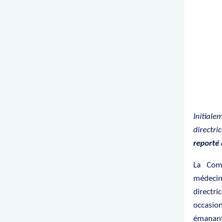
Initiale
directr
reporté
La Com
médecins
directri
occasio
émanant