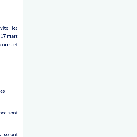
ite les
e
17 mars
rences et
des
nce sont
s seront