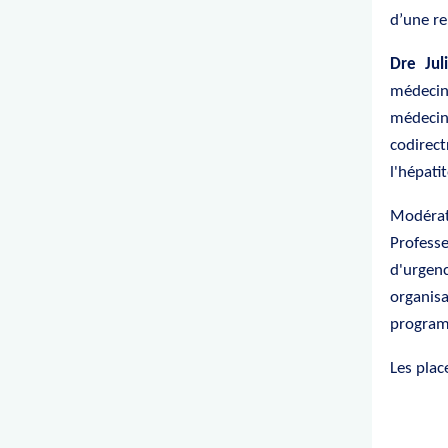
d’une r
Dre Ju
médecin
médecin
codirec
l'hépati
Modérat
Professe
d'urgen
organis
program
Les plac