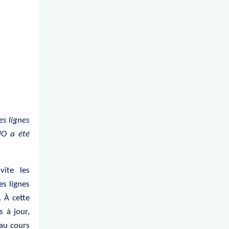
es lignes
UO a été
ite les
es lignes
. À cette
 à jour,
au cours