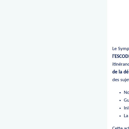
Le Symp
l'ESCOD
itinéran
de la dé
des suje
No
Gu
In
La
Cette ac