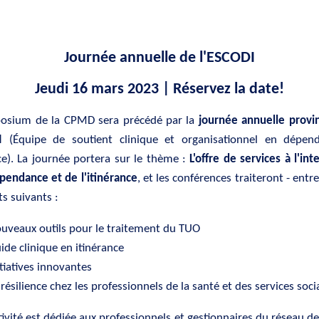
Journée annuelle de l'ESCODI
Jeudi 16 mars 2023 | Réservez la date!
osium de la CPMD sera précédé par la
journée annuelle provin
I
(Équipe de soutient clinique et organisationnel en dépen
ce). La journée portera sur le thème :
L'offre de services à l'int
pendance et de l'itinérance
, et les conférences traiteront - entre
ts suivants :
uveaux outils pour le traitement du TUO
ide clinique en itinérance
itiatives innovantes
 résilience chez les professionnels de la santé et des services soc
tivité est dédiée aux professionnels et gestionnaires du réseau de