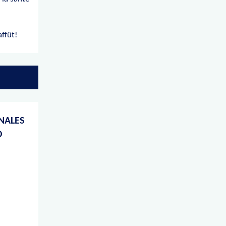
affût!
NALES
O