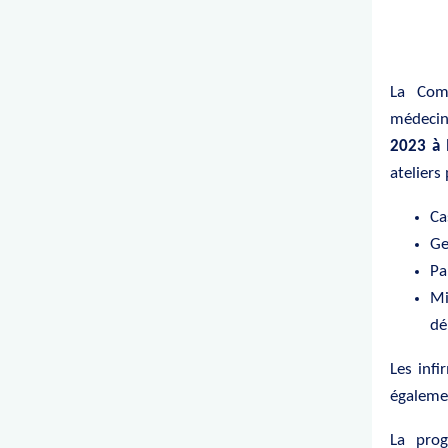
La Com
médecins
2023 à 
ateliers
Ca
Ge
Pa
Mi
dé
Les inf
égalemen
La prog