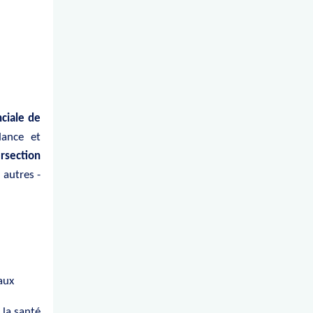
ciale de
dance et
ersection
 autres -
iaux
 la santé