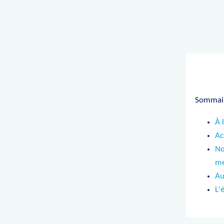
Sommair
À 
Ac
No
mé
Au
L'