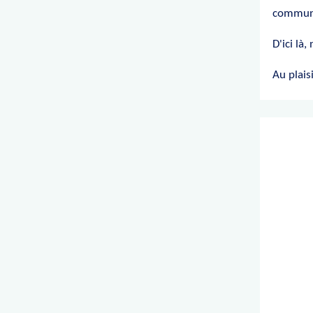
communi
D'ici là
Au plais