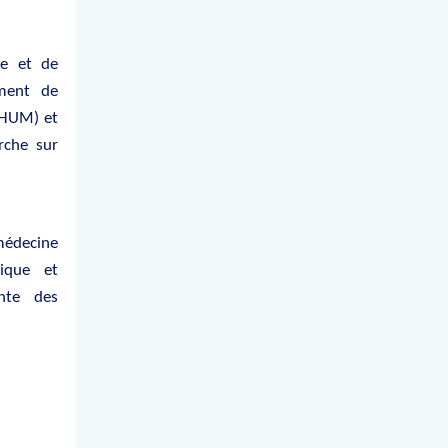
le et de
ement de
CHUM) et
rche sur
 médecine
nique et
inte des