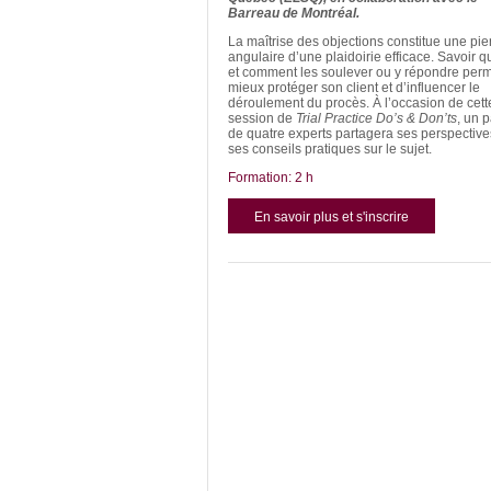
Barreau de Montréal.
La maîtrise des objections constitue une pie
angulaire d’une plaidoirie efficace. Savoir 
et comment les soulever ou y répondre per
mieux protéger son client et d’influencer le
déroulement du procès. À l’occasion de cett
session de
Trial Practice Do’s & Don’ts
, un 
de quatre experts partagera ses perspective
ses conseils pratiques sur le sujet.
Formation: 2
h
En savoir plus et s'inscrire