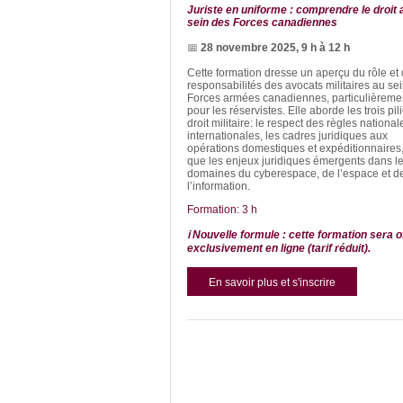
Juriste en uniforme : comprendre le droit 
sein des Forces canadiennes
📅
28 novembre 2025, 9 h à 12 h
Cette formation dresse un aperçu du rôle et
responsabilités des avocats militaires au se
Forces armées canadiennes, particulièreme
pour les réservistes. Elle aborde les trois pil
droit militaire: le respect des règles national
internationales, les cadres juridiques aux
opérations domestiques et expéditionnaires,
que les enjeux juridiques émergents dans l
domaines du cyberespace, de l’espace et d
l’information.
Formation: 3
h
ℹ️ Nouvelle formule : cette formation sera o
exclusivement en ligne (tarif réduit).
En savoir plus et s'inscrire