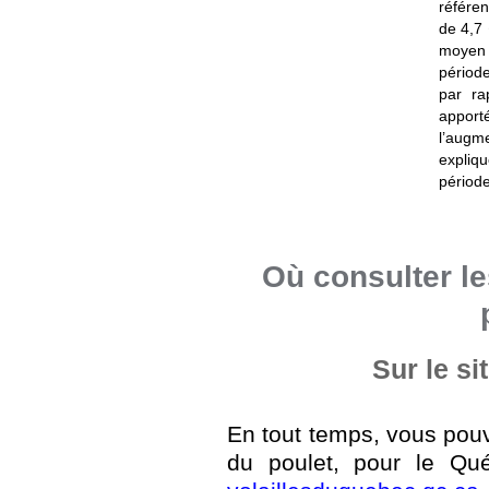
référe
de 4,7 
moyen 
périod
par ra
appor
l’augm
expliq
périod
Où consulter le
Sur le s
En tout temps, vous pouv
du poulet, pour le Qué