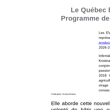
Le Québec b
Programme des
Les EV
repré
produc
2026-2
Infirmi
Kristi
conjoi
passio
2018 l
agricul
virag
consacr
Crédit photo : Kristina Roarke
Elle aborde cette nouve
volonté de bâtir une e