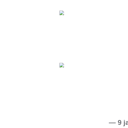
— 9 j