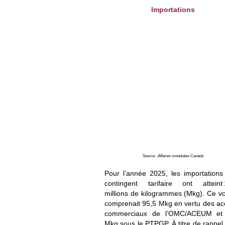
Importations
Source :
Affaires mondiales Canada
Pour l’année 2025, les importations
contingent tarifaire ont atteint 
millions de kilogrammes (Mkg). Ce v
comprenait 95,5 Mkg en vertu des ac
commerciaux de l’
OMC
/
ACEUM
et 
Mkg sous le
PTPGP
. À titre de rappel