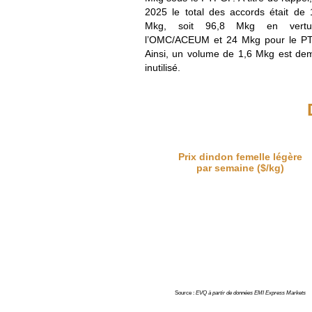
2025 le total des accords était de 
Mkg, soit 96,8 Mkg en vert
l’OMC/ACEUM et 24 Mkg pour le P
Ainsi, un volume de 1,6 Mkg est de
inutilisé.
Prix dindon femelle légère
par semaine ($/kg)
Source :
EVQ à partir de données EMI Express Markets