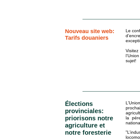
Nouveau site web:
Le conf
d’encr
Tarifs douaniers
excepti
Visitez
l’Union
sujet!
Élections
L’Unio
procha
provinciales:
agricul
priorisons notre
la pér
nationa
agriculture et
notre foresterie
"L’indu
locom