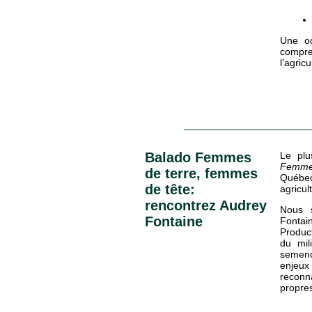
Une oc
compr
l’agric
Balado Femmes
Le pl
Femme
de terre, femmes
Québe
de tête:
agricu
rencontrez Audrey
Nous s
Fontaine
Fontain
Produc
du mil
semenc
enjeux
reconna
propre