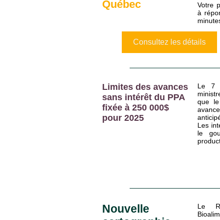
Québec
Votre p
à répo
minute
Consultez les détails
Limites des avances
Le 7 m
ministr
sans intérêt du PPA
que le
fixée à 250 000$
avanc
pour 2025
antici
Les int
le go
produc
Nouvelle
Le Re
Bioal