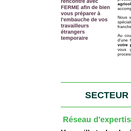
rencontre avec
agrico
FERME afin de bien
accomp
vous préparer à
Nous v
l'embauche de vos
spécia
travailleurs
franchi
étrangers
Au cou
temporaire
d’une 
votre 
vous g
proces
SECTEUR 
Réseau d'expertis