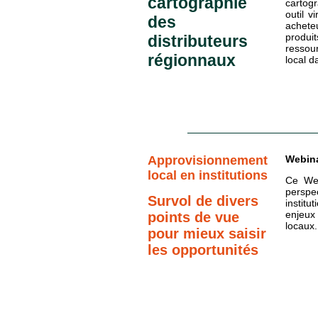
cartographie
cartogr
outil vi
des
acheteu
produ
distributeurs
ressou
régionnaux
local d
Approvisionnement
Webina
local en institutions
Ce Web
perspec
Survol de divers
institu
enjeux
points de vue
locaux.
pour mieux saisir
les opportunités