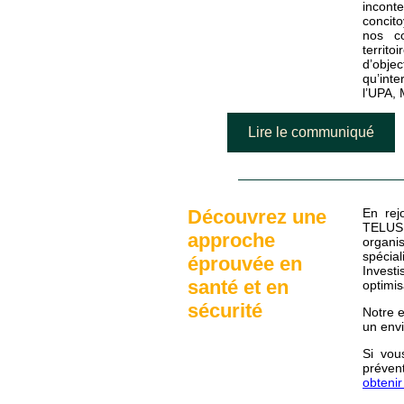
incont
concito
nos c
territo
d’obje
qu’int
l’UPA, 
Lire le communiqué
Découvrez une
En rej
TELUS 
approche
organ
spéci
éprouvée en
Invest
santé et en
optimis
sécurité
Notre e
un envi
Si vou
préven
obtenir