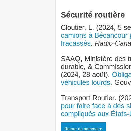
Sécurité routière
Cloutier, L. (2024, 5 
camions à Bécancour po
fracassés
.
Radio-Can
SAAQ, Ministère des tr
durable, & Commission
(2024, 28 août).
Obliga
véhicules lourds
. Gou
Transport Routier. (20
pour faire face à des s
compliqués aux États-
Retour au sommaire