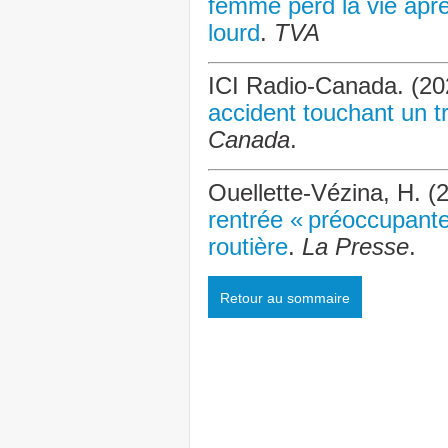
femme perd la vie aprè
lourd
.
TVA
ICI Radio-Canada. (20
accident touchant un t
Canada
.
Ouellette-Vézina, H. 
rentrée « préoccupante
routière
.
La Presse
.
Retour au sommaire