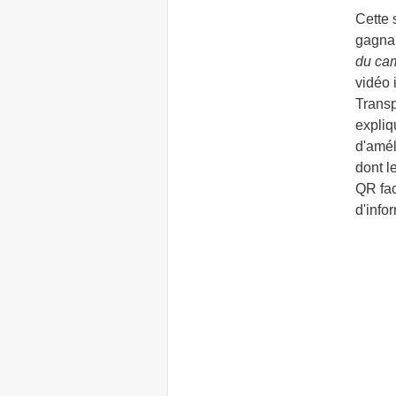
Cette 
gagna
du ca
vidéo 
Trans
expliq
d'amél
dont l
QR fac
d'info