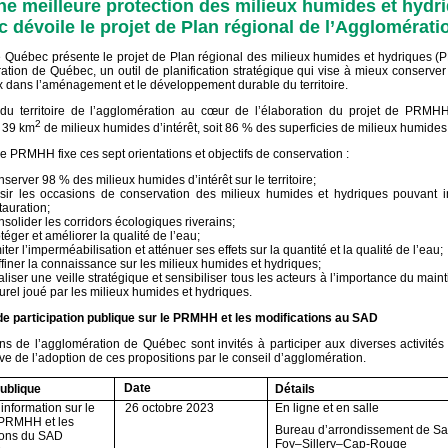
ne meilleure protection des milieux humides et hydri
 dévoile le projet de Plan régional de l’Agglomérati
e Québec présente le projet de Plan régional des milieux humides et hydriques
ation de Québec, un outil de planification stratégique qui vise à mieux conserver 
x dans l’aménagement et le développement durable du territoire.
 du territoire de l’agglomération au cœur de l’élaboration du projet de PRMH
2
r 39 km
de milieux humides d’intérêt, soit 86 % des superficies de milieux humides
de PRMHH fixe ces sept orientations et objectifs de conservation :
server 98 % des milieux humides d’intérêt sur le territoire;
sir les occasions de conservation des milieux humides et hydriques pouvant in
tauration;
solider les corridors écologiques riverains;
téger et améliorer la qualité de l’eau;
iter l’imperméabilisation et atténuer ses effets sur la quantité et la qualité de l’eau;
finer la connaissance sur les milieux humides et hydriques;
liser une veille stratégique et sensibiliser tous les acteurs à l’importance du maint
urel joué par les milieux humides et hydriques.
de participation publique sur le PRMHH et les modifications au SAD
ns de l’agglomération de Québec sont invités à participer aux diverses activités
ve de l’adoption de ces propositions par le conseil d’agglomération.
Date
publique
Détails
information sur le
26 octobre 2023
En ligne et en salle
 PRMHH et les
Bureau d’arrondissement de Sa
ions du SAD
Foy–Sillery–Cap-Rouge