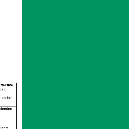
ffective
023
ptembre
ptembre
ctobre