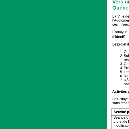
Vers u
Québec
La Ville d
l’Agglomér
ces milieu
L’analyse
d’identifie
Le projet 
Con
Sai
res
Con
Pro
Lim
Raf
Réa
nat
Activités 
Les citoye
sous réser
Activité 
Séance d’
projet de
modificat