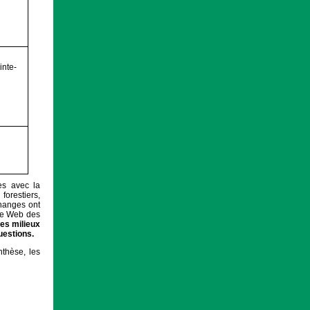
inte-
es avec la
orestiers,
changes ont
ge Web des
des milieux
uestions.
thèse, les