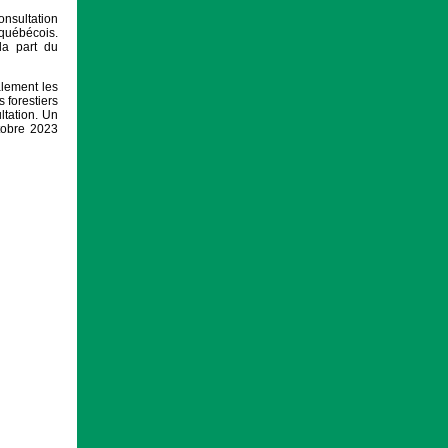
onsultation
 québécois.
la part du
alement les
 forestiers
ltation. Un
ctobre 2023