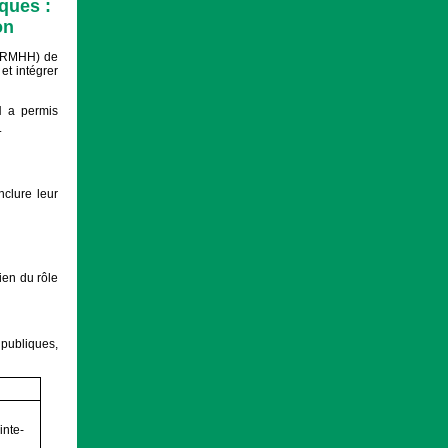
ques :
on
 (PRMHH) de
et intégrer
H a permis
.
clure leur
ien du rôle
 publiques,
inte-