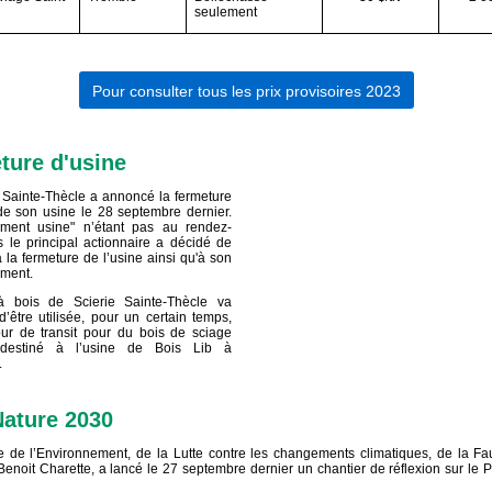
seulement
Pour consulter tous les prix provisoires 2023
ture d'usine
 Sainte-Thècle a annoncé la fermeture
 de son usine le 28 septembre dernier.
ment usine" n’étant pas au rendez-
s le principal actionnaire a décidé de
 la fermeture de l’usine ainsi qu'à son
ment.
 bois de Scierie Sainte-Thècle va
d’être utilisée, pour un certain temps,
r de transit pour du bois de sciage
 destiné à l’usine de Bois Lib à
.
Nature 2030
e de l’Environnement, de la Lutte contre les changements climatiques, de la F
Benoit Charette, a lancé le 27 septembre dernier un chantier de réflexion sur le 