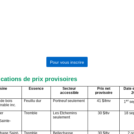
Pour vous inscrire
cations de prix provisoires
sine
Essence
Secteur
Prix net
Date e
accessible
provisoire
2
de bois
Feuillu dur
Portneuf seulement
41 $/tmv
er
1
se
érable inc.
ier
Tremble
Les Etchemins
30 $/tiv
18 se
seulement
Sainte-
thage Saint-
Tremble
Bellechasse
30 $/tiv
2 o