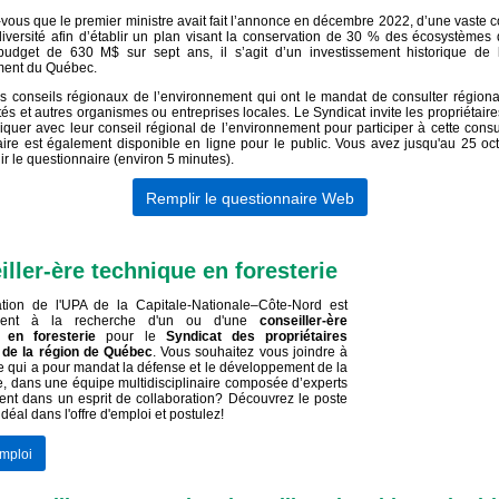
ous que le premier ministre avait fait l’annonce en décembre 2022, d’une vaste c
diversité afin d’établir un plan visant la conservation de 30 % des écosystèmes
udget de 630 M$ sur sept ans, il s’agit d’un investissement historique de 
ent du Québec.
s conseils régionaux de l’environnement qui ont le mandat de consulter région
tés et autres organismes ou entreprises locales. Le Syndicat invite les propriétaires
uer avec leur conseil régional de l’environnement pour participer à cette consu
ire est également disponible en ligne pour le public. Vous avez jusqu'au 25 o
ir le questionnaire (environ 5 minutes).
Remplir le questionnaire Web
ller-ère technique en foresterie
tion de l'UPA de la Capitale-Nationale–Côte-Nord est
ment à la recherche d'un ou d'une
conseiller-ère
e en foresterie
pour le
Syndicat des propriétaires
s de la région de Québec
. Vous souhaitez vous joindre à
 qui a pour mandat la défense et le développement de la
ée, dans une équipe multidisciplinaire composée d’experts
llent dans un esprit de collaboration? Découvrez le poste
l idéal dans l'offre d'emploi et postulez!
emploi