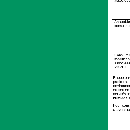
associée
Assemblé
consultat
Consultati
modificat
associées
PRMHH
Rappelons
participa
environnem
eu lieu e
activités d
humides so
Pour cons
citoyens p