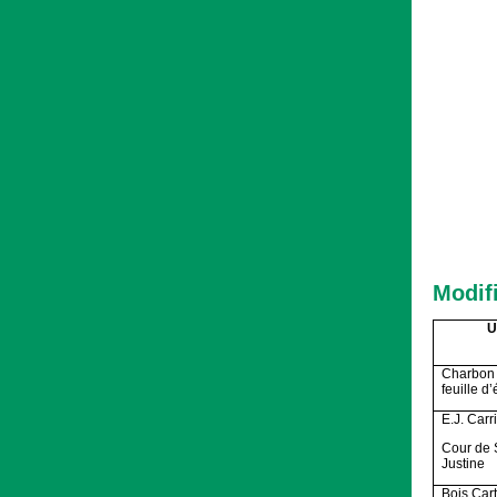
Modifi
U
Charbon 
feuille d’
E.J. Carr
Cour de 
Justine
Bois Car