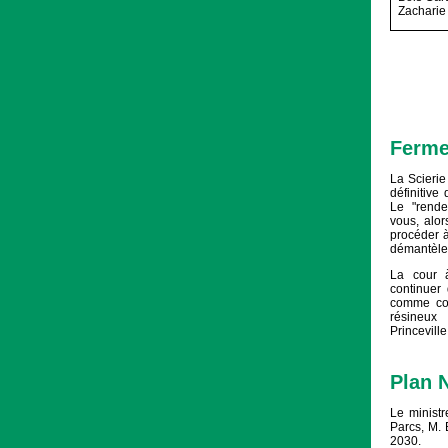
Zacharie
Ferme
La Scierie
définitive
Le "rende
vous, alor
procéder à
démantèle
La cour à
continuer 
comme cou
résineux
Princeville
Plan 
Le ministr
Parcs, M. 
2030.