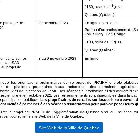
s
1130, route de l'Église
Québec (Québec)
e publique de
2 novembre 2023
En ligne et en salle
ion
Bureau d’arrondissement de Sa
Foy–Sillery–Cap-Rouge
1130, route de l'Église
Québec (Québec)
on écrite sur les
3 au 9 novembre 2023
En ligne
ions au SAD
 au projet de
 que les orientations préliminaires de ce projet de PRMHH ont été élaboré
tion de plusieurs partenaires issus notamment des domaines agricoles, f
entaux et de la gestion de l’eau. Des séances d’information et des ateliers d’é
n septembre et en octobre 2022. Les renseignements sont disponibles dans la pa
e participation publique
.
Les propriétaires de terrains sur lesquels se trouvent 
nt invités à participer à ces séances d’information pour pouvoir poser leurs q
ulter le projet de PRMHH de l’Agglomération de Québec ainsi qu’une fiche syn
euvent consulter le
site Web de la Ville de Québec
.
Site Web de la Ville de Québec