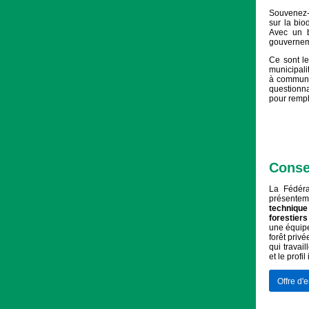
Souvenez-v
sur la bio
Avec un b
gouvernem
Ce sont le
municipali
à communiq
questionna
pour rempl
Consei
La Fédéra
présente
techniqu
forestier
une équipe
forêt priv
qui travai
et le profi
Offre d'